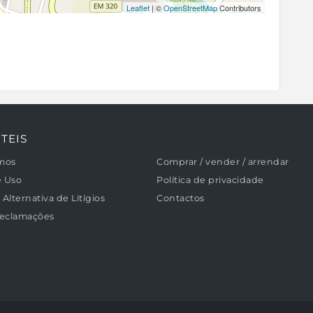
Leaflet
| ©
OpenStreetMap
Contributors
TEIS
mos
Comprar / vender / arrendar
e Uso
Política de privacidade
Alternativa de Litígios
Contactos
Reclamações