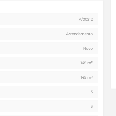
A/00212
Arrendamento
Novo
145 m²
145 m²
3
3