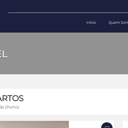
Início
Quem So
EL
ARTOS
da (Porto)