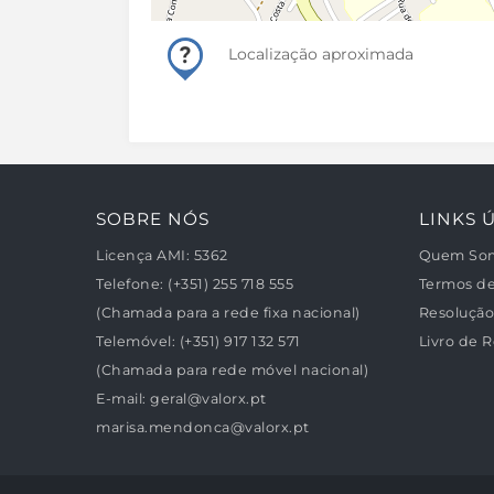
Localização aproximada
SOBRE NÓS
LINKS Ú
Licença AMI:
5362
Quem So
Telefone:
(+351) 255 718 555
Termos d
(Chamada para a rede fixa nacional)
Resolução 
Telemóvel:
(+351) 917 132 571
Livro de 
(Chamada para rede móvel nacional)
E-mail:
geral@valorx.pt
marisa.mendonca@valorx.pt