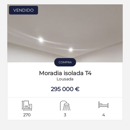
VENDIDO
COMPRA
Moradia isolada T4
Lousada
295 000 €
270
3
4